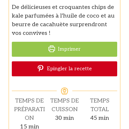
De délicieuses et croquantes chips de
kale parfumées à l'huile de coco et au
beurre de cacahuète surprendront
vos convives !
Imprimer
Epingler la recette
TEMPS DE
TEMPS DE
TEMPS
PRÉPARATI
CUISSON
TOTAL
minutes
minutes
ON
30
min
45
min
minutes
15
min